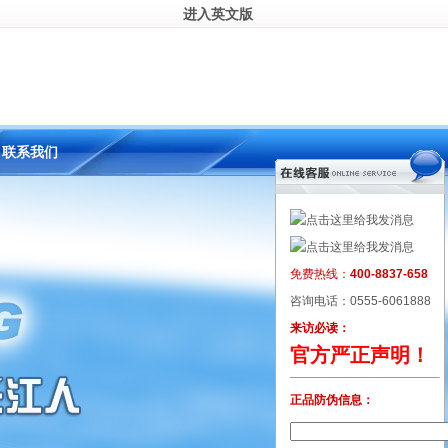
进入英文版
联系我们
免费热线：
400-8837-658
咨询电话：0555-6061888
来访必读：
官方严正声明！
正品防伪信息：