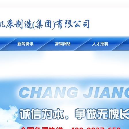
新闻资讯
营销网络
人才招聘