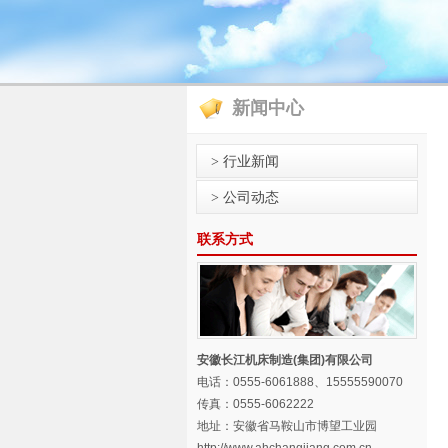
新闻中心
行业新闻
>
公司动态
>
联系方式
安徽长江机床制造(集团)有限公司
电话：0555-6061888、15555590070
传真：0555-6062222
地址：安徽省马鞍山市博望工业园