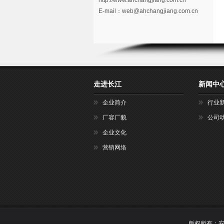
http://www.ahchangjiang.com.cn
E-mail：web@ahchangjiang.com.cn
走进长江
新闻中
企业简介
行业
厂容厂貌
公司
企业文化
营销网络
版权所有：安