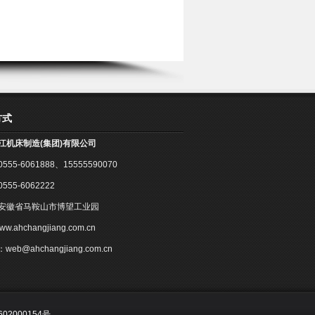
方式
江机床制造(集团)有限公司
55-6061888、15555590070
55-6062222
安徽省马鞍山市博望工业园
/www.ahchangjiang.com.cn
l：web@ahchangjiang.com.cn
02000154号